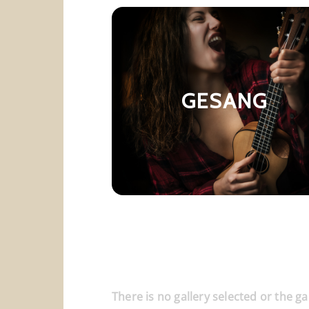
GESANG
There is no gallery selected or the ga