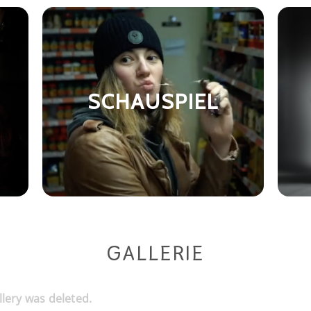
SCHAUSPIEL
GALLERIE
llery was deleted.