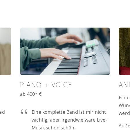
PIANO + VOICE
AN
ab 400* €
Ein 
Wüns
ied
Eine komplette Band ist mir nicht
werde
wichtig, aber irgendwie wäre Live-
Auße
Musik schon schön.