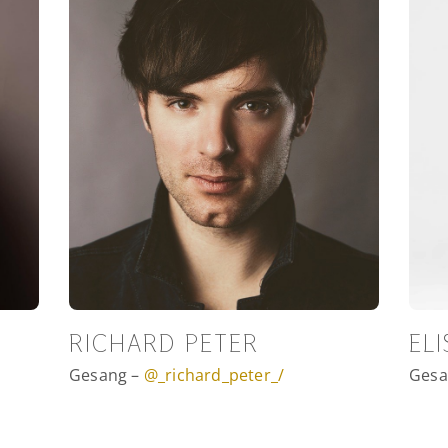
RICHARD PETER
EL
Gesang –
@_richard_peter_/
Gesa