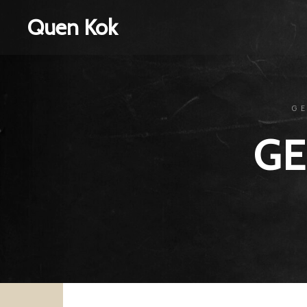
Quen Kok
G
GE