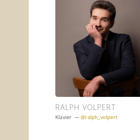
RALPH VOLPERT
Klavier —
@ralph_volpert