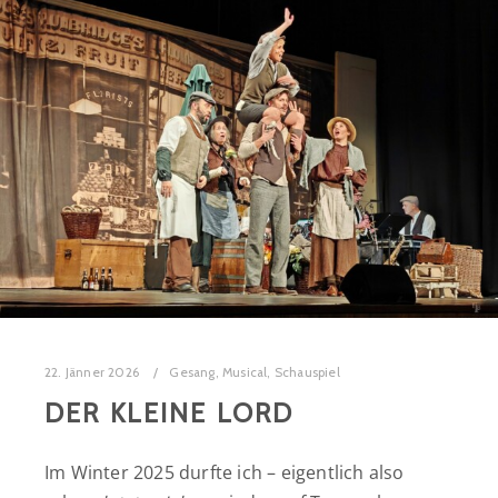
22. Jänner 2026
Gesang
,
Musical
,
Schauspiel
DER KLEINE LORD
Im Winter 2025 durfte ich – eigentlich also