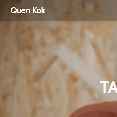
Quen Kok
T